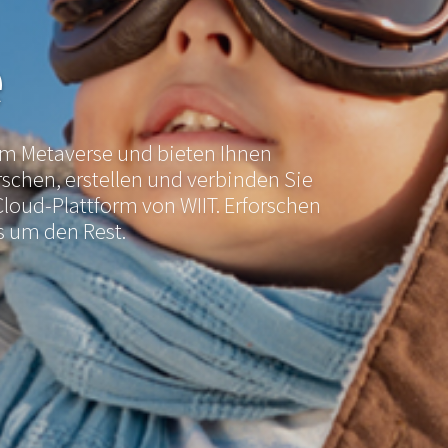
e
dem Metaverse und bieten Ihnen
rschen, erstellen und verbinden Sie
Cloud-Plattform von WIIT. Erforschen
s um den Rest.