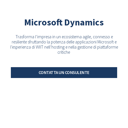
Microsoft Dynamics
Trasforma l’impresa in un ecosistema agile, connesso e
resiliente sfruttando la potenza
delle applicazioni
Microsoft e
l’esperienza di WIIT nell’hosting e nella gestione di
piattaforme
critiche
CONTATTA UN CONSULENTE