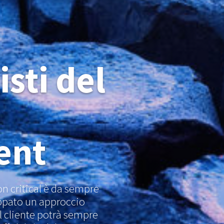
isti del
ent
n critical è da sempre
luppato un approccio
l cliente potrà sempre