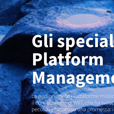
Gli special
Platform
Managem
La gestione delle piattaforme missio
il core business di WIIT, che ha svi
peculiare basato su una promessa: i