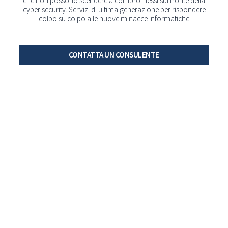
che non possono scendere a compromessi sul fronte della
cyber security. Servizi di ultima generazione per rispondere
colpo su colpo alle nuove minacce informatiche
CONTATTA UN CONSULENTE