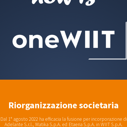
Riorganizzazione societaria
Dal 1° agosto 2022 ha efficacia la fusione per incorporazione di
Adelante S.r.l., Matika S.p.A. ed Etaeria S.p.A. in WIIT S.p.A.