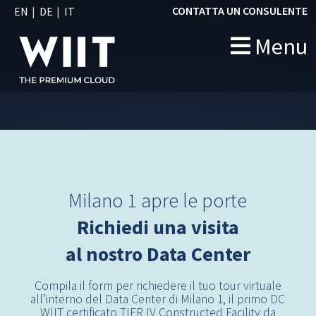
CONTATTA UN CONSULENTE
EN
DE
IT
Menu
Milano 1 apre le porte
Richiedi una visita
al nostro Data Center
Compila il form per richiedere il tuo tour virtuale
all’interno del Data Center di Milano 1, il primo DC
WIIT certificato TIER IV Constructed Facility da