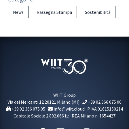
News
Rassegna Stampa
Sostenibilità
WIIT Group
Via dei Mercanti 12
20121
Milano
(MI)
+39 02 366 075 00
+39 02 366 075 05
info@wiit.cloud
P.IVA 01615150214
Capitale Sociale 2.802.066 i.v.
REA Milano n. 1654427