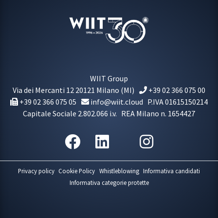
WIIT Group
Via dei Mercanti 12
20121
Milano
(MI)
+39 02 366 075 00
+39 02 366 075 05
info@wiit.cloud
P.IVA 01615150214
Capitale Sociale 2.802.066 i.v.
REA Milano n. 1654427
Privacy policy
Cookie Policy
Whistleblowing
Informativa candidati
Informativa categorie protette