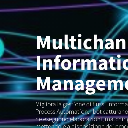
Multichan
Informati
Managem
Migliora la gestione di flussi inform
Process Automation. I bot catturano
ne eseguono elaborazioni, matching,
mettendole a disposizione dei proces