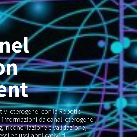
nel
on
ent
ativi eterogenei con la Robotic
 informazioni da canali eterogenei,
 riconciliazione e validazione,
si e flussi applicativi di